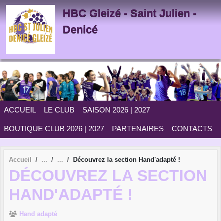
Panneau de gestion des cookies
HBC Gleizé - Saint Julien -
Denicé
ACCUEIL
LE CLUB
SAISON 2026 | 2027
BOUTIQUE CLUB 2026 | 2027
PARTENAIRES
CONTACTS
Accueil
Découvrez la section Hand'adapté !
DÉCOUVREZ LA SECTION
HAND'ADAPTÉ !
Hand adapté