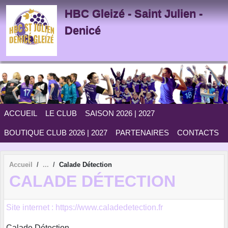
Panneau de gestion des cookies
HBC Gleizé - Saint Julien -
Denicé
ACCUEIL
LE CLUB
SAISON 2026 | 2027
BOUTIQUE CLUB 2026 | 2027
PARTENAIRES
CONTACTS
Accueil
Calade Détection
CALADE DÉTECTION
Site internet : https://www.caladedetection.fr
Calade Détection