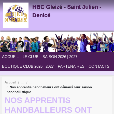
Panneau de gestion des cookies
HBC Gleizé - Saint Julien -
Denicé
ACCUEIL
LE CLUB
SAISON 2026 | 2027
BOUTIQUE CLUB 2026 | 2027
PARTENAIRES
CONTACTS
Accueil
Nos apprentis handballeurs ont démarré leur saison
handballistique
NOS APPRENTIS
HANDBALLEURS ONT