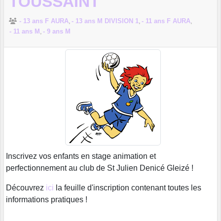
TOUSSAINT
- 13 ans F AURA
- 13 ans M DIVISION 1
- 11 ans F AURA
- 11 ans M
- 9 ans M
Inscrivez vos enfants en stage animation et
perfectionnement au club de St Julien Denicé Gleizé !
Découvrez
ici
la feuille d'inscription contenant toutes les
informations pratiques !