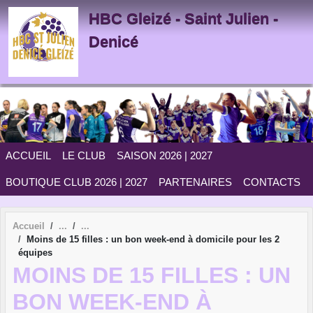
Panneau de gestion des cookies
HBC Gleizé - Saint Julien -
Denicé
ACCUEIL
LE CLUB
SAISON 2026 | 2027
BOUTIQUE CLUB 2026 | 2027
PARTENAIRES
CONTACTS
Accueil
Moins de 15 filles : un bon week-end à domicile pour les 2
équipes
MOINS DE 15 FILLES : UN
BON WEEK-END À