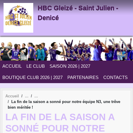
Panneau de gestion des cookies
HBC Gleizé - Saint Julien -
Denicé
ACCUEIL
LE CLUB
SAISON 2026 | 2027
BOUTIQUE CLUB 2026 | 2027
PARTENAIRES
CONTACTS
Accueil
La fin de la saison a sonné pour notre équipe N3, une trêve
bien méritée !
LA FIN DE LA SAISON A
SONNÉ POUR NOTRE