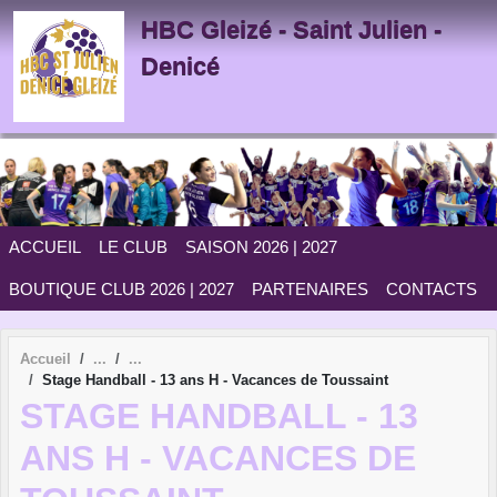
Panneau de gestion des cookies
HBC Gleizé - Saint Julien -
Denicé
ACCUEIL
LE CLUB
SAISON 2026 | 2027
BOUTIQUE CLUB 2026 | 2027
PARTENAIRES
CONTACTS
Accueil
Stage Handball - 13 ans H - Vacances de Toussaint
STAGE HANDBALL - 13
ANS H - VACANCES DE