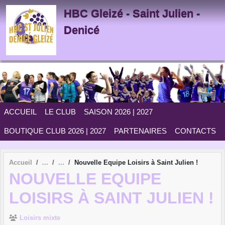
Panneau de gestion des cookies
HBC Gleizé - Saint Julien -
Denicé
ACCUEIL
LE CLUB
SAISON 2026 | 2027
BOUTIQUE CLUB 2026 | 2027
PARTENAIRES
CONTACTS
Accueil
Nouvelle Equipe Loisirs à Saint Julien !
NOUVELLE EQUIPE
LOISIRS À SAINT JULIEN !
Loisirs mixte