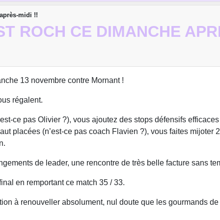
après-midi !!
ST ROCH CE DIMANCHE APRÈ
anche 13 novembre contre Mornant !
ous régalent.
st-ce pas Olivier ?), vous ajoutez des stops défensifs efficaces
ut placées (n’est-ce pas coach Flavien ?), vous faites mijoter 
n.
gements de leader, une rencontre de très belle facture sans te
final en remportant ce match 35 / 33.
tation à renouveller absolument, nul doute que les gourmands de