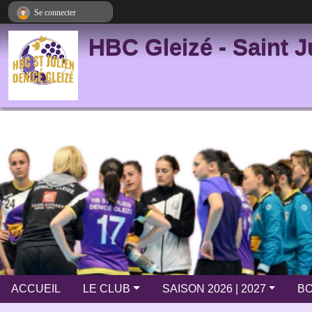
Panneau de gestion des cookies
Se connecter
HBC Gleizé - Saint J
ACCUEIL
LE CLUB
SAISON 2026 | 2027
BO