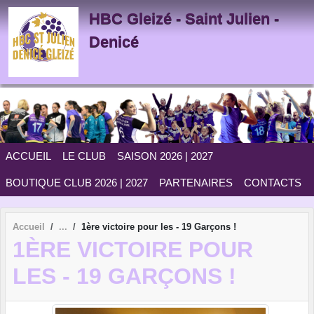
Panneau de gestion des cookies
HBC Gleizé - Saint Julien -
Denicé
ACCUEIL
LE CLUB
SAISON 2026 | 2027
BOUTIQUE CLUB 2026 | 2027
PARTENAIRES
CONTACTS
Accueil
1ère victoire pour les - 19 Garçons !
1ÈRE VICTOIRE POUR
LES - 19 GARÇONS !