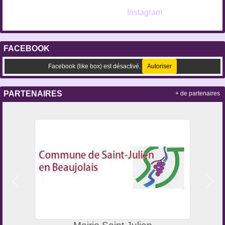
Instagram
FACEBOOK
Facebook (like box) est désactivé.
Autoriser
PARTENAIRES
+ de partenaires
Précedent
Suiv