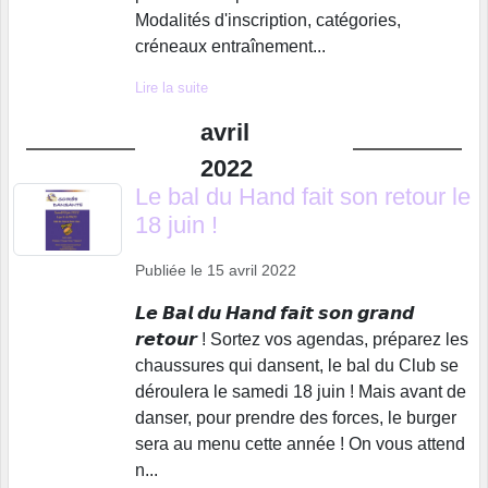
Modalités d'inscription, catégories,
créneaux entraînement...
Lire la suite
avril
2022
Le bal du Hand fait son retour le
18 juin !
Publiée le
15 avril 2022
𝙇𝙚 𝘽𝙖𝙡 𝙙𝙪 𝙃𝙖𝙣𝙙 𝙛𝙖𝙞𝙩 𝙨𝙤𝙣 𝙜𝙧𝙖𝙣𝙙
𝙧𝙚𝙩𝙤𝙪𝙧 ! Sortez vos agendas, préparez les
chaussures qui dansent, le bal du Club se
déroulera le samedi 18 juin ! Mais avant de
danser, pour prendre des forces, le burger
sera au menu cette année ! On vous attend
n...